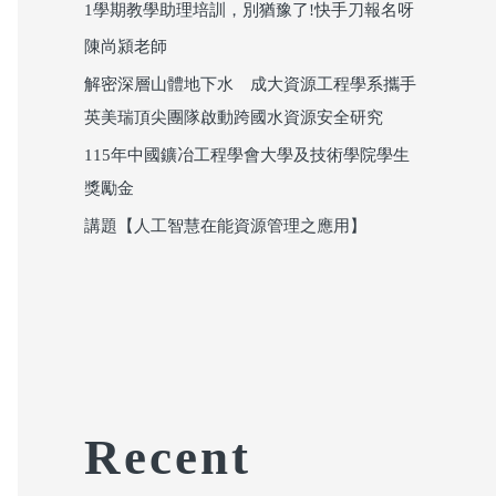
1學期教學助理培訓，別猶豫了!快手刀報名呀
陳尚潁老師
解密深層山體地下水 成大資源工程學系攜手
英美瑞頂尖團隊啟動跨國水資源安全研究
115年中國鑛冶工程學會大學及技術學院學生
獎勵金
講題【人工智慧在能資源管理之應用】
Recent