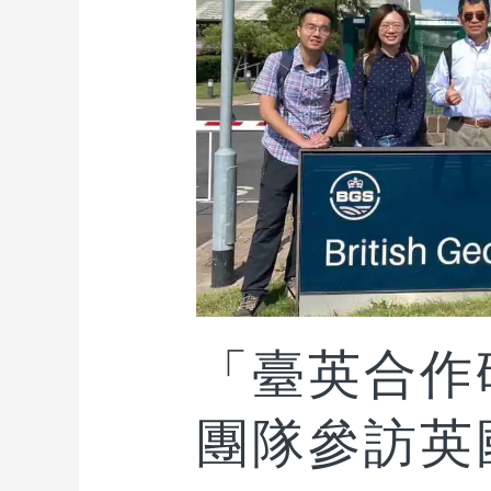
「臺英合作
團隊參訪英