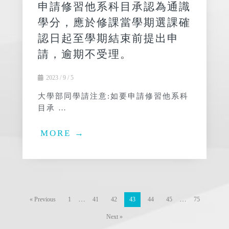
申請修習他系科目承認為通識
學分，應於修課當學期選課確
認日起至學期結束前提出申
請，逾期不受理。
2023 / 9 / 5
大學部同學請注意:如要申請修習他系科
目承 …
MORE →
…
…
« Previous
1
41
42
43
44
45
75
Next »