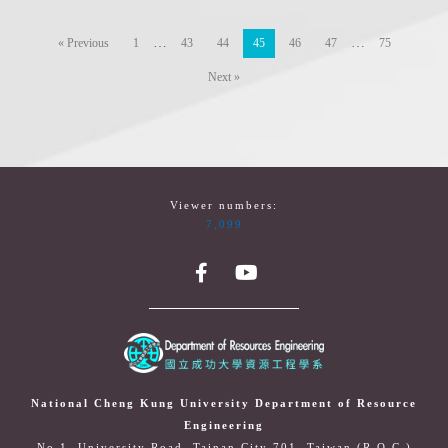
…
…
« Previous
1
43
44
45
46
47
75
Next »
Viewer numbers:
7,099
National Cheng Kung University Department of Resource
Engineering
No.1, University Road, Tainan City 701, Taiwan (R.O.C.)