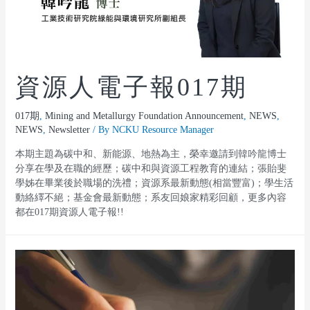
資源人電子報017期
017期
,
Mining and Metallurgy Foundation Announcement
,
NEWS
,
NEWS
,
Newsletter
/ By
NCKU Resource Manager
本期主題為碳中和、新能源、地熱為主，榮幸邀請到韓吟龍博士
分享在學及在職的經歷；碳中和與資源工程教育的連結；張貽斐
學姊在畢業後於職場的洗禮；資源系最新動態(相當豐富)；學生活
動絡繹不絕；基金會最新動態；系友回娘家精彩回顧，更多內容
都在017期資源人電子報!!