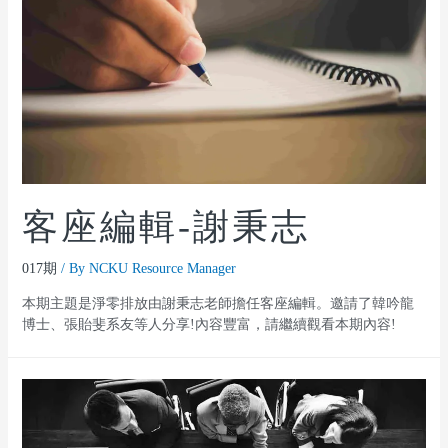
客座編輯-謝秉志
017期
/ By
NCKU Resource Manager
本期主題是淨零排放由謝秉志老師擔任客座編輯。邀請了韓吟龍
博士、張貽斐系友等人分享!內容豐富，請繼續觀看本期內容!