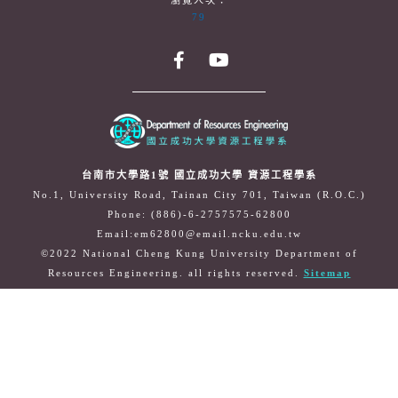
瀏覽人次：
79
台南市大學路1號 國立成功大學 資源工程學系
No.1, University Road, Tainan City 701, Taiwan (R.O.C.)
Phone: (886)-6-2757575-62800
Email:em62800@email.ncku.edu.tw
©2022 National Cheng Kung University Department of
Resources Engineering. all rights reserved.
Sitemap