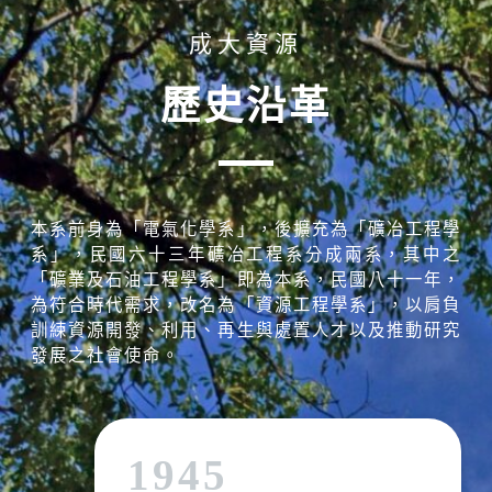
成大資源
歷史沿革
本系前身為「電氣化學系」，後擴充為「礦冶工程學
系」，民國六十三年礦冶工程系分成兩系，其中之
「礦業及石油工程學系」即為本系，民國八十一年，
為符合時代需求，改名為「資源工程學系」，以肩負
訓練資源開發、利用、再生與處置人才以及推動研究
發展之社會使命。
1945