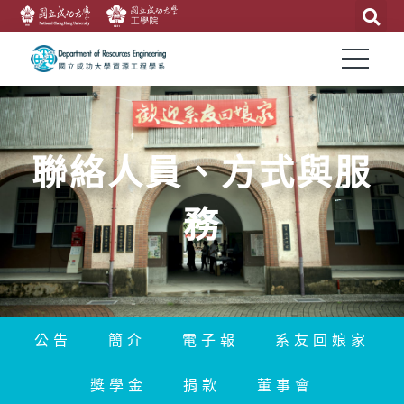
聯絡人員、方式與服
務
公告
簡介
電子報
系友回娘家
獎學金
捐款
董事會