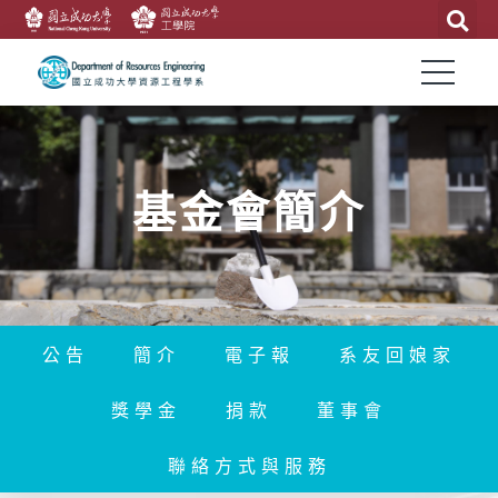
基金會簡介
公告
簡介
電子報
系友回娘家
獎學金
捐款
董事會
聯絡方式與服務