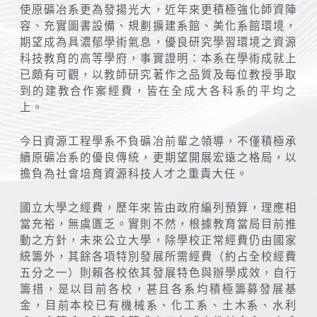
使原礦冶系更為發揚光大，近年來更積極強化師資陣
容、充實圖書設備、規劃擴建系館、美化系館環境，
期望成為具濃郁學術氣息，優良研究學習環境之資源
科技教育的高等學府，事實證明：本系在學術成就上
已頗有可觀，以教師研究著作之品質及每位教授爭取
到的建教合作案經費，皆在全成大各科系的平均之
上。
今日資源工程學系不負礦冶前輩之領導，不僅積極承
續原礦冶系的優良傳統，更期望開展宏遠之格局，以
擔負為社會培育資源科技人才之重責大任。
國立大學之經費，歷年來皆由政府編列預算，理應相
當充裕，無虞匱乏。實則不然，根據教育當局目前推
動之方針，未來公立大學，除學校正常經費仍由國家
統籌外，其餘各項特別發展所需經費（約占全校經費
五分之一）則賴各校依其發展特色與辦學成效，自行
籌措，是以目前各校，甚且各系均積極籌募發展基
金，目前本校已有機械系、化工系、土木系、水利