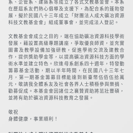
系、企管系、建築系等成立了各式文教基金會。本系
在歷屆系友們熱心倡導及支援下，為配合系的蓬勃發
展，擬於民國八十三年成立「財團法人成大礦冶資源
科技文教基金會」組成董事會，並完成法人登記。
文教基金會成立之目的，端在協助礦冶資源科技學術
發展，藉設置高級專題講座，爭取優良師資，並充實
圖書及教學設備加強研教，促進學術交流及建教合
作，提供獎助學金等，以提高礦冶資源科技方面的學
術水準並建立特色。欣逢母系創系四十週年，特發動
籌募基金活動，期以半年時間，在民國八十三年七
月，第一期基金籌募目標能達到新臺幣伍佰伍拾萬
元，敬請我全體系友及社會各界人士積極參與樂捐、
勸募促成。本基金會因諸位之襄贊資助將茁壯豐碩，
並將有助於礦冶資源科技教育之發展。
敬祝
身體健康，事業順利！