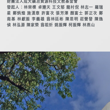
財團法人成大礦冶資源科技文教基金會
發起人：林崇標 卓遵天 王文郁 龍村倪 林志一 羅瑞
星 鄭炳煌 施漢章 許富次 張芳澤 顏富士 郭正次 鄭
南基 林獻振 李義雄 翁林廷彬 陳思明 莊營發 陳逸
偵 林泓源 陳家榮 翁祖炘 姚振輝 柯振輝 林燕山