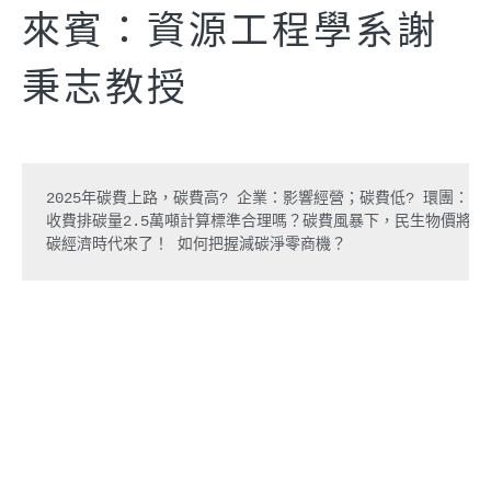
來賓：資源工程學系謝
秉志教授
2025年碳費上路，碳費高? 企業：影響經營；碳費低? 環團：沒
收費排碳量2.5萬噸計算標準合理嗎？碳費風暴下，民生物價將受
碳經濟時代來了！ 如何把握減碳淨零商機？