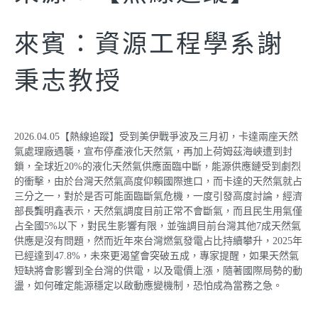
來賓：資源工程學系謝
秉志教授
2026.04.05【熱線追蹤】受到美伊戰爭波及三月初，卡達兩座天然
氣處理廠遇襲，宣布停產液化天然氣，再加上荷姆茲海峽遭到封
鎖，全球近20%的液化天然氣供應面臨中斷，能源供應鏈受到劇烈
的衝擊，由於台灣天然氣高度仰賴國際進口，而卡達的天然氣就占
三分之一，對於是否可能面臨斷氣危機，一度引發高度討論，經濟
部長龔明鑫表示，天然氣調度目前正常不會斷氣，而且民生用氣僅
占全國5%以下，對民生影響有限，並強調目前台灣其他7成天然氣
供應是沒有問題，然而近年來台灣燃氣發電占比持續攀升，2025年
已經達到47.8%，未來更渴望會突破五成，專家提醒，如果天然氣
短缺將會影響到全台灣的供電，以及電價上漲，隨著國際局勢的動
盪，如何確定能源穩定以啟動應變機制，恐怕成為當務之急。