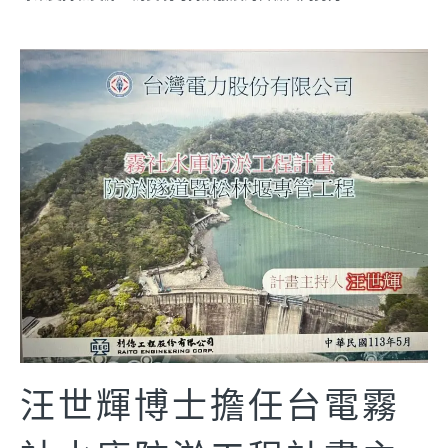
汪世輝博士擔任台電霧