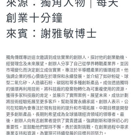
來源：獨角人物 | 每天
創業十分鐘
來賓：謝雅敏博士
獨角傳媒專訪這次邀請到成信實業的創辦人，探討他的創業動機、
經營理念及未來展望。創辦人分享了自己從學界轉戰產業界，並因
市場變化而決定創立成信實業，專注於半導體產業的循環經濟。他
強調企業的核心價值在於環保和永續發展，並介紹了如矽粉碇、球
型二氧化矽、人造礦石粉、碳鋁粒等多種創新產品。成信透過獨特
的循環再利用技術，將科技廠的廢棄物轉化為可重複使用的資源，
獲得多家科技廠的肯定，並展示了實際案例。展望未來，成信計劃
將技術經驗拓展至更多客戶，幫助落實永續承諾。創辦人表示，公
司在短期內會專注於現有技術的提升和市場拓展，中期目標是開發
更多創新產品，長期則希望成為全球循環經濟領域的領導者。最
後，創辦人向有志創業者提供了寶貴建議，強調創新和環保初心的
重要性，並鼓勵他們堅持不懈，勇於面對挑戰，在創業過程中尋求
專業支持和資源，為實現可持續發展的目標共同努力。