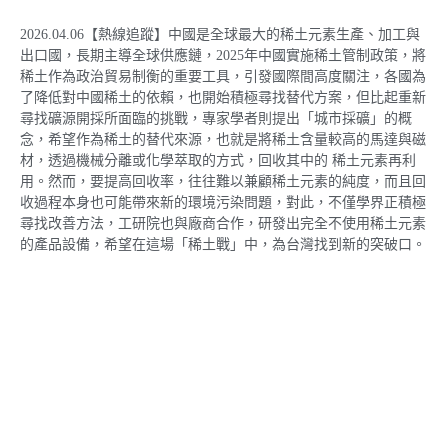
2026.04.06【熱線追蹤】中國是全球最大的稀土元素生產、加工與
出口國，長期主導全球供應鏈，2025年中國實施稀土管制政策，將
稀土作為政治貿易制衡的重要工具，引發國際間高度關注，各國為
了降低對中國稀土的依賴，也開始積極尋找替代方案，但比起重新
尋找礦源開採所面臨的挑戰，專家學者則提出「城市採礦」的概
念，希望作為稀土的替代來源，也就是將稀土含量較高的馬達與磁
材，透過機械分離或化學萃取的方式，回收其中的 稀土元素再利
用。然而，要提高回收率，往往難以兼顧稀土元素的純度，而且回
收過程本身也可能帶來新的環境污染問題，對此，不僅學界正積極
尋找改善方法，工研院也與廠商合作，研發出完全不使用稀土元素
的產品設備，希望在這場「稀土戰」中，為台灣找到新的突破口。