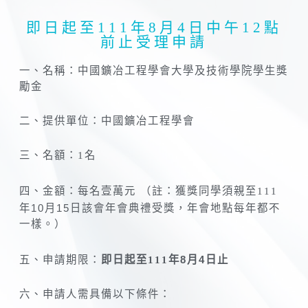
即日起至111年8月4日中午12點
前止受理申請
一、名稱：中國鑛冶工程學會大學及技術學院學生獎
勵金
二、提供單位：中國鑛冶工程學會
三、名額：1名
四、金額：每名壹萬元
（註：獲獎同學須親至111
年
10月15
日該會年會典禮受獎，年會地點每年都不
一樣。）
年
8
月
4
即日起至
111
日止
五、申請期限：
六、申請人需具備以下條件：