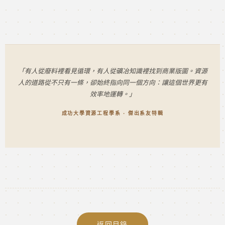
「有人從廢料裡看見循環，有人從礦冶知識裡找到商業版圖。資源
人的道路從不只有一條，卻始終指向同一個方向：讓這個世界更有
效率地運轉。」
成功大學資源工程學系 · 傑出系友特輯
返回目錄