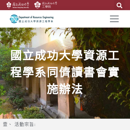
國立成功大學資源工
程學系同儕讀書會實
施辦法
壹、 活動宗旨: