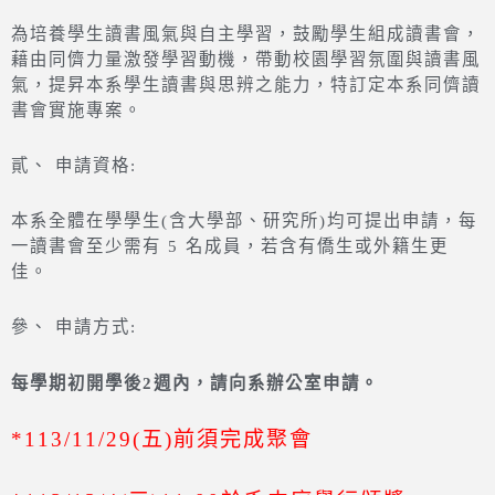
為培養學生讀書風氣與自主學習，鼓勵學生組成讀書會，
藉由同儕力量激發學習動機，帶動校園學習氛圍與讀書風
氣，提昇本系學生讀書與思辨之能力，特訂定本系同儕讀
書會實施專案。
貳、 申請資格:
本系全體在學學生(含大學部、研究所)均可提出申請，每
一讀書會至少需有 5 名成員，若含有僑生或外籍生更
佳。
參、 申請方式:
每學期初開學後2週內，請向系辦公室申請。
*113/11/29(五)前須完成聚會