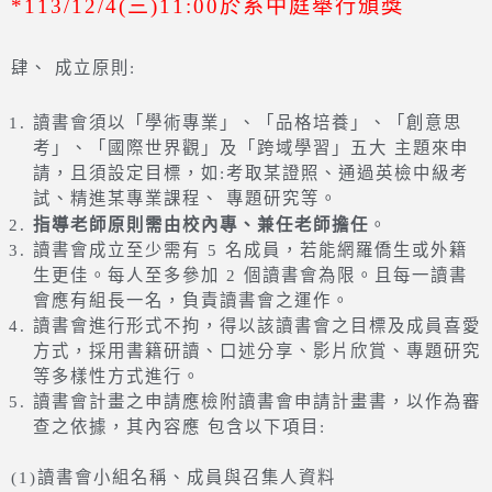
*113/12/4(三)11:00於系中庭舉行頒獎
肆、 成立原則:
讀書會須以「學術專業」、「品格培養」、「創意思
考」、「國際世界觀」及「跨域學習」五大 主題來申
請，且須設定目標，如:考取某證照、通過英檢中級考
試、精進某專業課程、 專題研究等。
指導老師原則需由校內專、兼任老師擔任
。
讀書會成立至少需有 5 名成員，若能網羅僑生或外籍
生更佳。每人至多參加 2 個讀書會為限。且每一讀書
會應有組長一名，負責讀書會之運作。
讀書會進行形式不拘，得以該讀書會之目標及成員喜愛
方式，採用書籍研讀、口述分享、影片欣賞、專題研究
等多樣性方式進行。
讀書會計畫之申請應檢附讀書會申請計畫書，以作為審
查之依據，其內容應 包含以下項目:
(1)讀書會小組名稱、成員與召集人資料