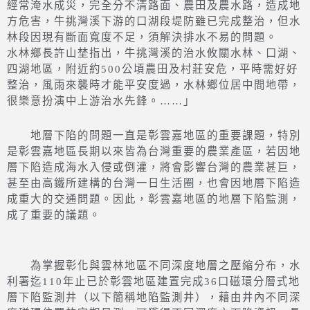
經常淹水成災，完全分不清路面、農田及農水路，造成地
方危害，牛挑灣溪下游的口湖段堤防雖已完成整治，但水
林段因現有斷面寬度不足，須解決排水不易的問題。
水林鄉長許山埜指出，牛挑灣溪的治水攸關水林、口湖、
四湖地區，附近約500公頃農田及村莊安危，平時需好好
整治，風雨來襲時才能平安度過，水林鄉位居中間地帶，
很樂意扮演中上游治水先鋒。……」
地層下陷的問題一直是彰雲嘉地區的重要課題，特別
是彰雲嘉地區長期以來皆為台灣重要的農業產區，若因地
層下陷造成海水入侵或倒灌，將會影響台灣的農業甚巨，
甚至由高鐵所建構的台灣一日生活圈，也會因地層下陷造
成重大的交通問題。因此，彰雲嘉地區的地層下陷監測，
成了重要的議題。
為掌握彰化與雲林地區不同深度地層之壓縮分布，水
利署迄110年止已於彰雲地區建置完成36口磁環分層式地
層下陷監測井（以下簡稱地陷監測井），藉由井內不同深