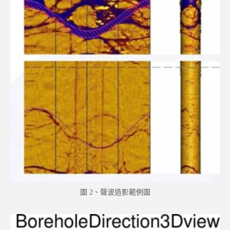
圖 2、聲波造影範例圖