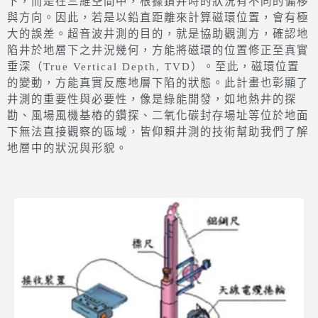
下，而是在三維空間中，根據鑽井時的狀況有不同的偏移
與方向。因此，若是以鉛直距離來計算磁環位置，會有極
大的誤差。超音波井測的目的，就是協助觀測方，確認地
陷井於地層下之井況幾何，方能將磁環的位置修正至真實
垂深（True Vertical Depth, TVD）。至此，磁環位置
的變動，方能真實反應地層下陷的狀態。此計畫也彰顯了
井測的重要性與必要性，像是綠能開發，如地熱井的探
勘、風場風機基樁的鑽探、二氧化碳封存場址等位於地面
下無法直接觀察的區域，皆仰賴井測的技術幫助我們了解
地層中的狀況與形貌。