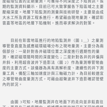
度磁環位置的定期量測，可獲得不同深度之下陷資訊。長
期的監測資料顯示，目前已可大致掌握各下陷區域之主要
壓縮深度。地層下陷監測的測量與技術研發，主要是由成
大水工所及資源工程系進行，希望藉由現地量測，確認彰
雲嘉等地區的地層下陷機制，進而尋求解決的對策。
目前在彰雲地區進行的地陷監測井（圖 1＿）之量測
導管垂直度及感應磁環磁場分布之現地量測，主要分為兩
個部分：一是針對各井磁環位置之深度進行週期性的量
測，確認磁環隨時間的深度變化；二是針對各井的井偏與
井斜，利用超音波井下造影法（圖 2）作為量測導管彎曲
度的主要方式。該儀器為具有高解析度、連續性的井下測
量工具，備配三軸加速度計與三軸磁力計，為目前較適宜
之導管彎曲度量測方式，可藉由超聲波井下造影確認管壁
內的狀況。
由圖 3可知，地層監測井在地面下的走向並非鉛直往