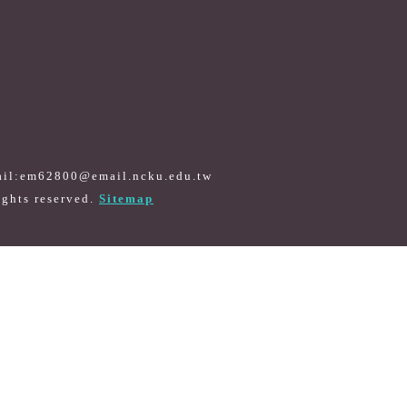
il:em62800@email.ncku.edu.tw
Sitemap
ights reserved.