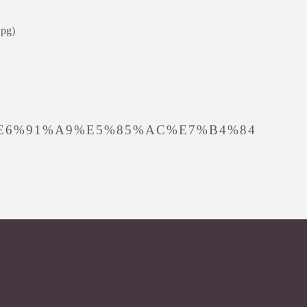
jpg)
BE%E6%91%A9%E5%85%AC%E7%B4%84