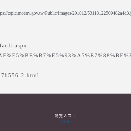
tps://topic.moenv.gov.tw/Public/Images/201812/53118122509482a4d3.
fault.aspx
%E6%96%AF%E5%BE%B7%E5%93%A5%E7%88%
9-7b556-2.html
瀏覽人次：
109