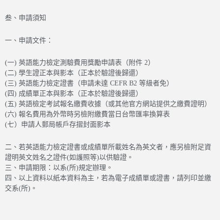
叁、申請須知
一、申請文件：
(一) 英語能力檢定測驗費用獎勵申請表（附件 2）
(二) 學生證正本與影本（正本於驗證後歸還）
(三) 英語能力檢定證書（申請未達 CEFR B2 等級者免）
(四) 成績單正本與影本（正本於驗證後歸還）
(五) 英語檢定考試報名繳費收據（或其他官方網站提供之繳費證明）
(六) 報名費用為外幣時另檢附繳費當日台幣匯率換算表
(七）申請人郵局帳戶存摺封面影本
二、若英語能力檢定證書或成績單所載姓名為英文者，應另檢附足資
證明英文姓名之證件(如護照等)以供驗證。
三、申請期限：以系(所)規定辦理。
四、以上資料以紙本資料為主，若為電子成績單或證書，請列印並繳
交系(所)。