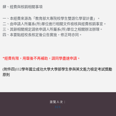
肆、經費與核銷相關事項
一、本經費來源為「教育部大專院校學生雙語化學習計畫」。
二、由申請人所屬系(所)單位進行相關文件檢核與經費核銷事宜。
三、其餘相關規定請依申請人所屬系(所)單位之相關辦法辦理。
四、本要點經校長核定後公告實施，修正時亦同。
*經費有限，用罄後不再補助，請同學盡速申請。
(附件四)112學年國立成功大學大學部學生參與英文能力檢定考試獎勵
原則
瀏覽人次：
321