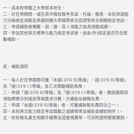
一、具本校學籍之大學部本地生。
二、於在學期間、或在高中階段報考多益、托福、雅思、全民英語能
力分級檢定測驗及英國劍橋大學國際英文認證等英文相關檢定考試。
三、申請補助者需聽、說、讀、寫 4 項能力皆具測驗成績。
四、參加其他英文標準化能力檢定考試者，由系(所)核定是否符合獎
勵補助。
貳、補助須知
一、每人於在學期間可獲「未達CEFR B2等級」、達CEFR B2等級」
及「達CEFR C1等級」各乙次獎勵補助為限。
二、申請「達CEFR B2等級」及「達CEFR C1等級」者，聽說讀寫四
項
指標需分別達該等級要求分數，方補助全額報名費。
三、申請「未達CEFR B2等級」者，可獲補助報名費四分之一。
四、本校英文能力檢定考試獎勵之成績標準及補助金額如附件 1。
五、如有報名產生相關手續費及證書規費等，可另附證明實報實銷。