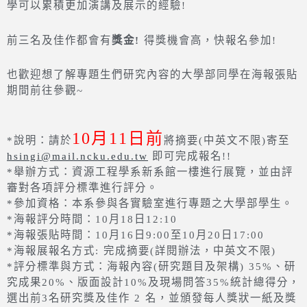
學可以累積更加演講及展示的經驗!
獎金
!
前三名及佳作都會有
得獎機會高，快報名參加!
也歡迎想了解專題生們研究內容的大學部同學在海報張貼
期間前往參觀~
10月11日前
*說明：請於
將摘要(
中英文不限)寄至
hsingi@mail.ncku.edu.
tw
即可完成報名!!
*舉辦方式：資源工程學系新系館一樓進行展覽，並由評
審對各項評分標準進行評分。
*參加資格：本系參與各實驗室進行專題之大學部學生。
*海報評分時間：10月18日12:10
*海報張貼時間：10月16日9:00至10月20日17:00
*海報展報名方式: 完成摘要(詳閱辦法，中英文不限)
*評分標準與方式：海報內容(研究題目及架構) 35%、研
究成果20%、版面設計10%及現場問答35%統計總得分，
選出前3名研究獎及佳作 2 名，並頒發每人獎狀一紙及獎