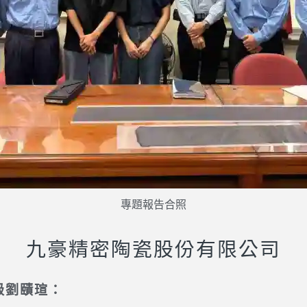
專題報告合照
九豪精密陶瓷股份有限公司
4級劉賾瑄：