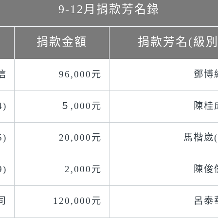
9-12月捐款芳名錄
捐款金額
捐款芳名(級別
信
96,000元
鄧博維
)
５,000元
陳桂成
)
20,000元
馬楷崴(
)
2,000元
陳俊傑
司
120,000元
呂泰華