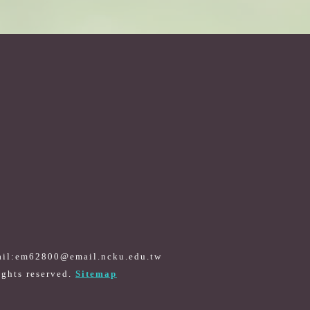
il:em62800@email.ncku.edu.tw
Sitemap
ights reserved.