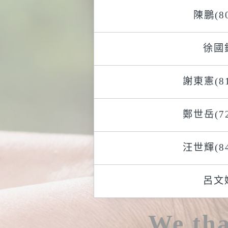
陳鵬(8
徐國
謝東憲(81
鄭世岳(72
汪世輝(84
呂文
We tha