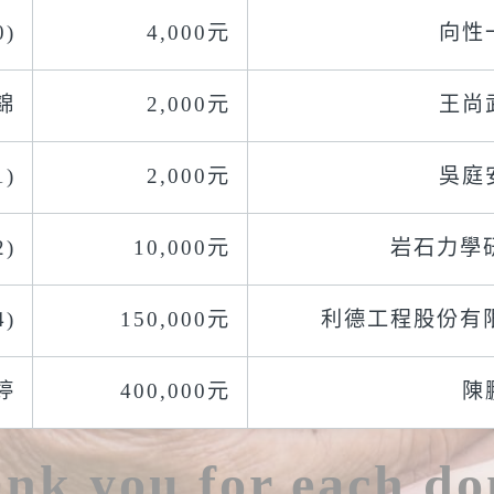
0)
4,000元
向性一
錦
2,000元
王尚武
)
2,000元
吳庭安
)
10,000元
岩石力學
)
150,000元
利德工程股份有
婷
400,000元
陳鵬
nk you for each do