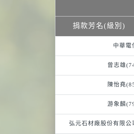
捐款芳名(級別)
中華電
曾志雄(74
陳怡堯(85
游象麟(79
弘元石材廠股份有限公