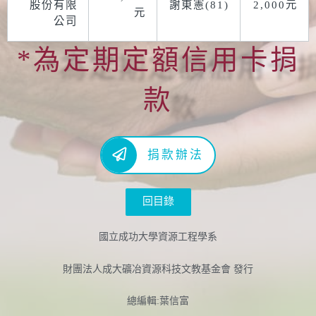
股份有限
謝東憲(81)
2,000元
元
公司
*為定期定額信用卡捐
款
捐款辦法
回目錄
國立成功大學資源工程學系
財團法人成大礦冶資源科技文教基金會 發行
總編輯:葉信富