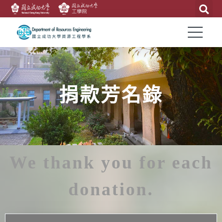
捐款芳名錄
We thank you for each
donation.