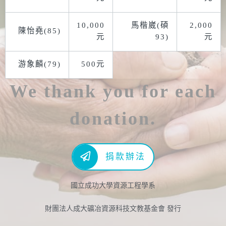
10,000
馬楷崴(碩
2,000
陳怡堯(85)
元
93)
元
游象麟(79)
500元
We thank you for each
donation.
捐款辦法
國立成功大學資源工程學系
財團法人成大礦冶資源科技文教基金會 發行