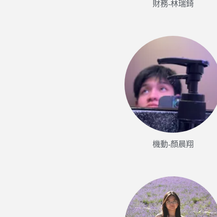
財務-林瑞錡
機動-顏晨翔