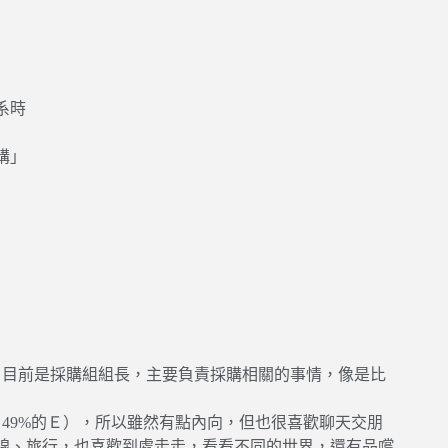
系時
講」
盈，目前是採購組組長，主要負責採購相關的事情，像是比
的Ｉ、49%的Ｅ），所以雖然有點內向，但也很喜歡聊天交朋
線、旅行，也喜歡到處走走，看看不同的世界，還有品嚐