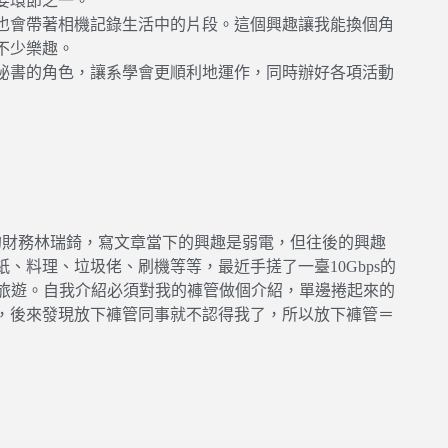
要環節之一。
也會帶著相機記錄生活中的片段。這個興趣讓我能換個角
不少樂趣。
秘書的角色，讓系學會更順利地運作，同時辦好各項活動
級的財務林瑞錡，寫文章當下的興趣是弱電，但往後的興趣
、料理、垃圾佬、刷機等等，最近手搓了一臺10Gbps的
路旅遊。自我介紹必須對我的褲管做個介紹，單邊捲起來的
，後來發現放下褲管同事就不認得我了，所以放下褲管＝