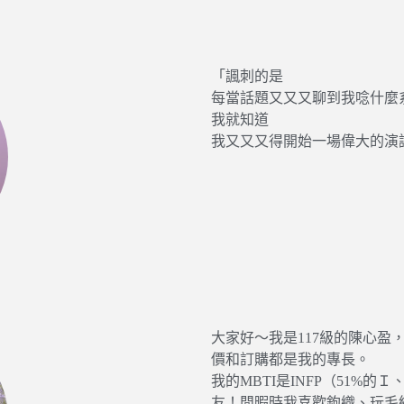
「諷刺的是
每當話題又又又聊到我唸什麼
我就知道
我又又又得開始一場偉大的演
大家好～我是117級的陳心
價和訂購都是我的專長。
我的MBTI是INFP（51%
友！閒暇時我喜歡鉤織、玩毛