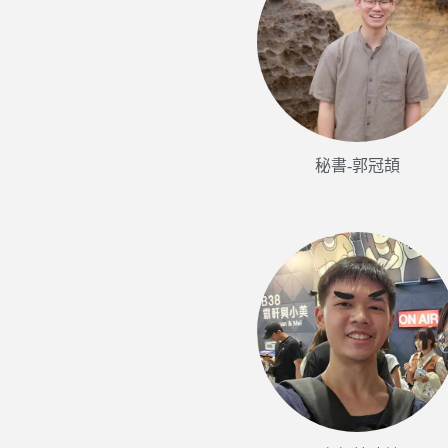
秘書-郭冠頡