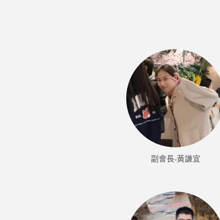
副會長-黃謙宜