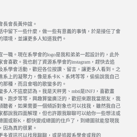
會長會長黃仲誼。
活中留下一些什麼，做一些有意義的事情，於是接任了會
的環境，並讓更多人知道我們。
一職。現在系學會的logo是我和弟弟一起設計的，此外
喜歡。我也創了資源系學會的instagram，趕快去追
及系學會活動，歡迎各位按讚、留言，讓更多人看到。之
進系上的凝聚力，像是系卡K、系烤等等，偷偷說我自己
的那種，而且會唱的歌蠻多的。
多人不這麼認為。我是天秤男、mbti是INFJ，喜歡畫
舞、跑步等等，興趣算蠻廣泛的，歡迎來跟我當朋友，我
傾聽者，如果需要一個傾訴對象也可以找我，雖然我自己
家都說我四面解理，但也許跟我聊聊可以給你一些想法或
總圖或新K，都快變成總圖的住戶了，到總圖就能發現我
，因為真的很累。
更多資訊可以找我聊聊，或是追蹤系學會或我的