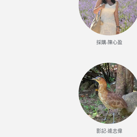
採購-陳心盈
影記-逄志偉