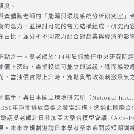
額度。
黃韻勳老師的「能源與環境系統分析研究室」合
術的潛力，並探討可能的電力結構組成。研究內
在占比，並分析不同電力組合對產業與經濟的影
之一。吳老師於114年暑假擔任中央研究院經
油價上漲時，產業投資可能立即減緩，進而導致
而，當油價實際上升時，寬鬆貨幣政策刺激景氣
境研究所（National Institute for En
2050年淨零排放目標之發電結構。透過此國際
師赴日參加亞太整合模型會議（Asia-Pacific I
果。未來亦規劃邀請日本學者至本系開設短期訓