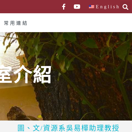
English
常用連結
室介紹
圖、文/資源系吳易樺助理教授