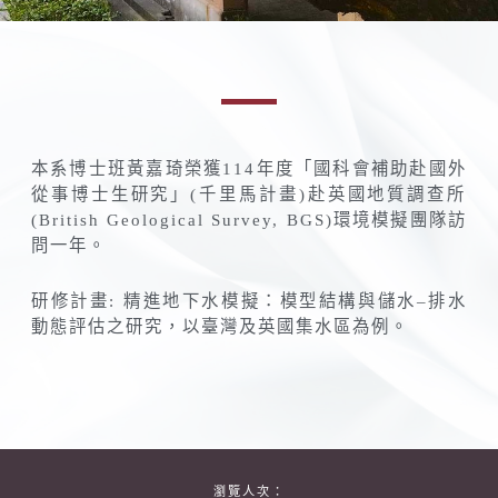
本系博士班黃嘉琦榮獲
114
年度「
國科會補助赴國外
從事博士生研究」
(
千里馬計畫
)
赴英國地質調查
所
(British Geological Survey, BGS)
環境模擬團隊訪
問一年。
研修計畫
:
精進地下水模擬：模型結構與儲水
–
排水
動態評估之研究，
以臺灣及英國集水區為例。
瀏覽人次：