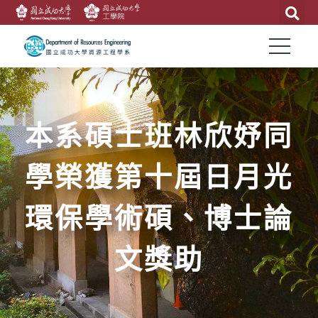
本系碩士班林欣妤同
學榮獲第十屆日月光
環保學術碩、博士論
文獎助