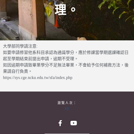
理。
大學部同學請注意:
如要申請修習他系科目承認為通識學分，應於修課當學期選課確認日
起至學期結束前提出申請，逾期不受理。
如因逾期申請致畢業學分不足無法畢業，不會給予任何補救方法，後
果請自行負責。
https://sys.cge.ncku.edu.tw/sfa/index.php
瀏覽人次：
32