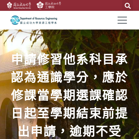
申請修習他系科目承
認為通識學分，應於
修課當學期選課確認
日起至學期結束前提
出申請，逾期不受