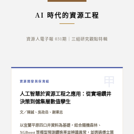
AI 時代的資源工程
資源人電子報 031期｜三組研究觀點特輯
甲
資源開發與保育組
人工智慧於資源工程之應用：從實場鑽井
決策到儲集層數值孿生
文／陳誠、吳政岳、謝秉志
以宜蘭平原四口井資料為基礎，結合隨機森林、
XGBoost 等模型預測鑽進率並辨識異常，並透過傅立葉