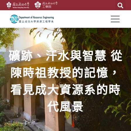
礦跡、汗水與智慧 從
陳時祖教授的記憶，
看見成大資源系的時
代風景