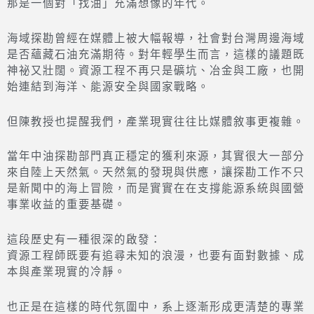
那是一個對「找油」充滿想像的年代。
海域探勘曾經在媒體上被大幅報導，社會對台灣周邊海域
是否蘊藏石油充滿期待。對年輕學生而言，這樣的議題既
神祕又壯闊。資源工程不再只是礦坑、冶金與工廠，也開
始連結到海洋、能源安全與國家戰略。
但陳教授也提醒我們，產業現實往往比媒體敘事更複雜。
當年中油探勘部門真正穩定的獲利來源，其實很大一部分
來自陸上天然氣。天然氣的發現與供應，讓探勘工作不只
是新聞中的海上冒險，而是實實在在支撐能源系統與國營
事業收益的重要基礎。
這段歷史有一種很深的啟發：
資源工程師既要有追尋未知的浪漫，也要有面對數據、成
本與產業現實的冷靜。
也正是在這樣的時代氛圍中，系上逐漸形成更清楚的專業