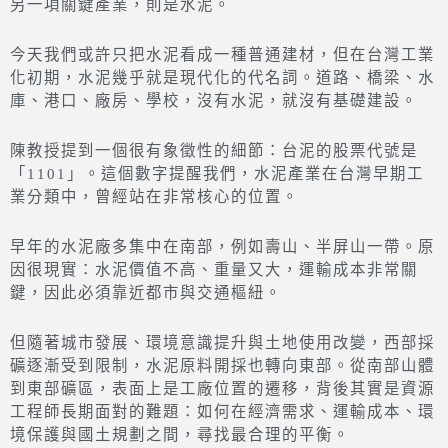
另一項關鍵產業，則是水泥。
今天我們或許只把水泥看成一種普通建材，但在台灣工業
化初期，水泥幾乎就是現代化的代名詞。道路、橋梁、水
庫、港口、廠房、學校，沒有水泥，就沒有基礎建設。
陳教授提到一個很有象徵性的細節：台泥的股票代號是
「1101」。這個數字提醒我們，水泥產業在台灣早期工
業分類中，曾經站在非常核心的位置。
早年的水泥廠多集中在南部，例如壽山、半屏山一帶。原
因很現實：水泥價值不高、重量又大，運輸成本非常關
鍵，因此必須靠近都市與交通樞紐。
但隨著城市發展、環境意識提升與土地使用改變，西部採
礦逐漸受到限制，水泥原料開採也轉向東部。從南部山體
到東部礦區，表面上是工廠位置的遷移，背後其實是資源
工程師長期面對的難題：如何在經濟需求、運輸成本、環
境保護與國土規劃之間，尋找最合理的平衡。