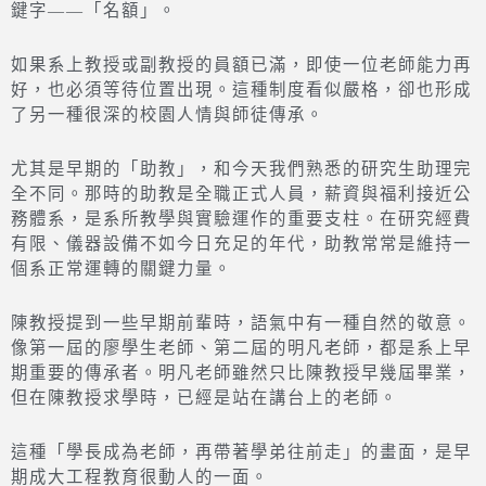
鍵字——「名額」。
如果系上教授或副教授的員額已滿，即使一位老師能力再
好，也必須等待位置出現。這種制度看似嚴格，卻也形成
了另一種很深的校園人情與師徒傳承。
尤其是早期的「助教」，和今天我們熟悉的研究生助理完
全不同。那時的助教是全職正式人員，薪資與福利接近公
務體系，是系所教學與實驗運作的重要支柱。在研究經費
有限、儀器設備不如今日充足的年代，助教常常是維持一
個系正常運轉的關鍵力量。
陳教授提到一些早期前輩時，語氣中有一種自然的敬意。
像第一屆的廖學生老師、第二屆的明凡老師，都是系上早
期重要的傳承者。明凡老師雖然只比陳教授早幾屆畢業，
但在陳教授求學時，已經是站在講台上的老師。
這種「學長成為老師，再帶著學弟往前走」的畫面，是早
期成大工程教育很動人的一面。