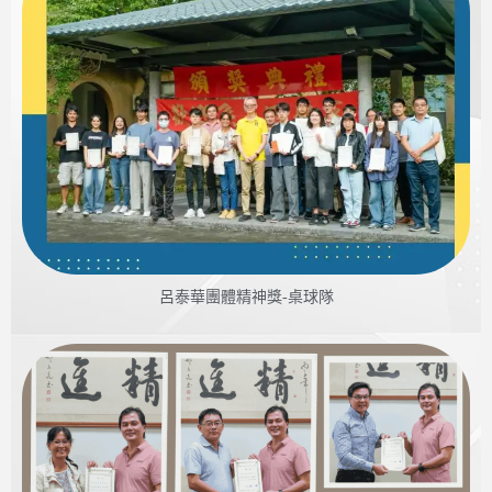
呂泰華團體精神獎-桌球隊