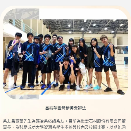
呂泰華團體精神獎辦法
系友呂泰華先生為礦冶系65級系友，目前為世宏石材股份有限公司董
事長，為鼓勵成功大學資源系學生多參與校內及校際比賽，以期能涵