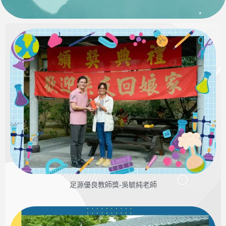
足源優良教師獎-吳毓純老師