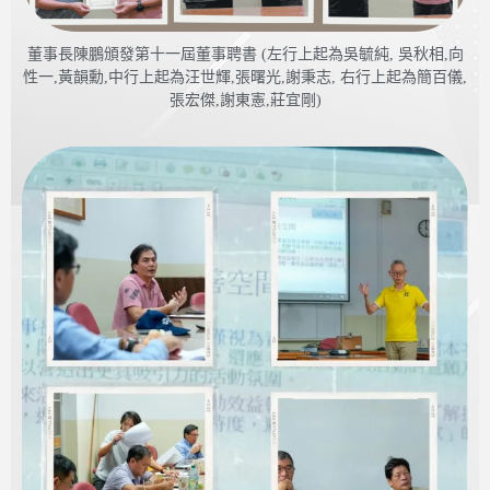
董事長陳鵬頒發第十一屆董事聘書 (左行上起為吳毓純, 吳秋相,向
性一,黃韻勳,中行上起為汪世輝,張曙光,謝秉志, 右行上起為簡百儀,
張宏傑,謝東憲,莊宜剛)