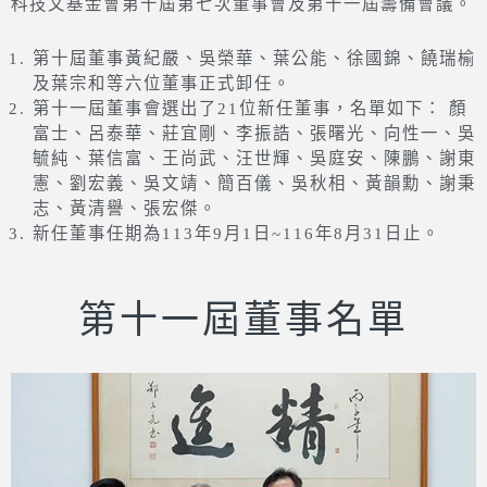
科技文基金會第十屆第七次董事會及第十一屆籌備會議。
第十屆董事黃紀嚴、吳榮華、葉公能、徐國錦、饒瑞榆
及葉宗和等六位董事正式卸任。
第十一屆董事會選出了21位新任董事，名單如下： 顏
富士、呂泰華、莊宜剛、李振誥、張曙光、向性一、吳
毓純、葉信富、王尚武、汪世輝、吳庭安、陳鵬、謝東
憲、劉宏義、吳文靖、簡百儀、吳秋相、黃韻勳、謝秉
志、黃清譽、張宏傑。
新任董事任期為113年9月1日~116年8月31日止。
第十一屆董事名單