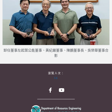
卸任董事左起葉公能董事、黃紀嚴董事、陳鵬董事長、吳榮華董事合
影
瀏覽人次：
56