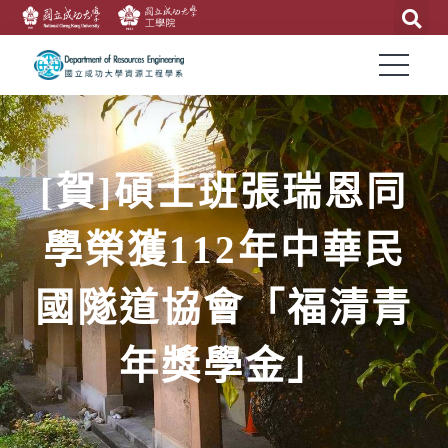
[賀]碩士班張瑞恩同
學榮獲112年中華民
國隧道協會「福清青
年獎學金」