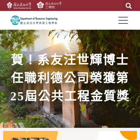
賀！系友汪世輝博士
任職利德公司榮獲第
25屆公共工程金質獎