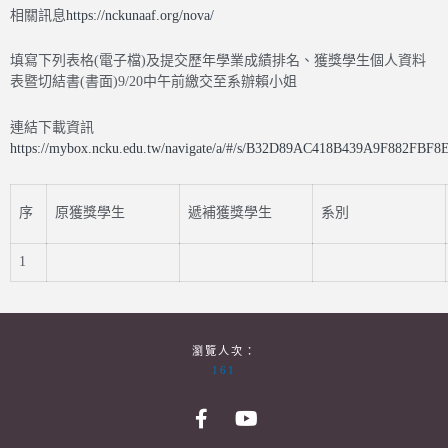
相關訊息
https://nckunaaf.org/nova/
填寫下列表格(電子檔)及提交歷年學業成績排名、獲獎學生個人資料
表暨切結書(書面)9/20中午前繳交至系辦賴小姐
連結下載資訊
https://mybox.ncku.edu.tw/navigate/a/#/s/B32D89AC418B439A9F882FBF
序
原獲獎學生
遞補獲獎學生
系別
1
瀏覽人次：
161