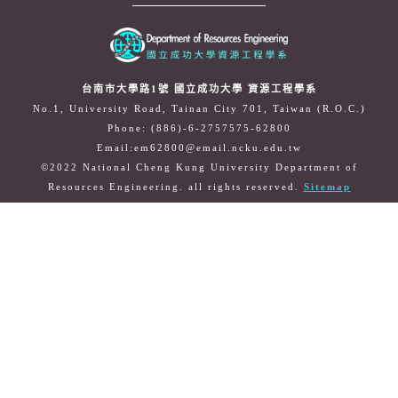
台南市大學路1號 國立成功大學 資源工程學系
No.1, University Road, Tainan City 701, Taiwan (R.O.C.)
Phone: (886)-6-2757575-62800
Email:em62800@email.ncku.edu.tw
©2022 National Cheng Kung University Department of
Resources Engineering. all rights reserved.
Sitemap