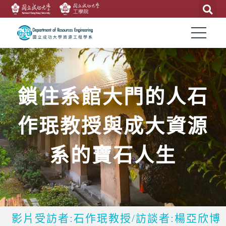
鎖住系館大門的人石
作珉教授與成大資源
系的寶石人生
影片受訪者:石作珉教授/訪談者:楊亞欣博