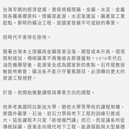
台灣早期的經濟發展，曾經倚賴煤礦、金礦、水泥、金屬
與各種基礎原料。煤礦是能源，水泥是建設，礦產是工業
起點。那時的礦冶工程，是國家發展不可或缺的專業。
但時代不會停在原地。
隨著台灣本土煤礦與金礦逐漸沒落，開發成本升高，環境
限制增加，傳統礦業不再像過去那樣蓬勃。1970年代石
油危機爆發後，能源安全成為國家新的焦點。石作珉教授
敏銳地察覺：礦冶系不能只守著舊題目，必須轉向更大的
資源工程視野。
於是，他開始推動課程與專業方向的調整。
他參考美國阿拉斯加大學、猶他大學等學校的課程架構，
將國外礦業、石油、岩石力學與地下工程的訓練引進成
大。這些課程不只是「新增幾門課」而已，而是讓系所從
傳統採礦，逐漸走向現代地下工程、能源探勘與大型基礎