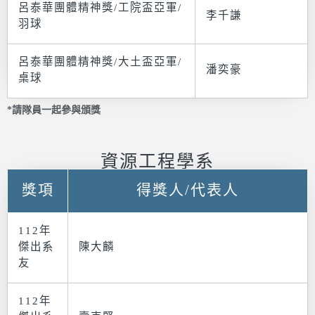
呂泰華團體精神獎/工院盃亞軍/
李千謙
羽球
呂泰華團體精神獎/大土盃亞軍/
潘奕豪
桌球
*請隊員一起參與頒獎
資源工程學系
獎項
得獎人/代表人
112年
傑出系
陳大麟
友
112年