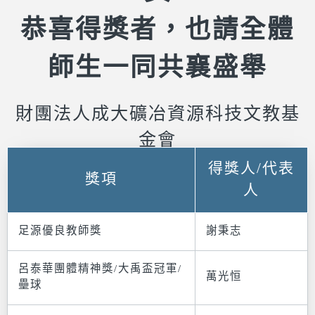
恭喜得獎者，也請全體
師生一同共襄盛舉
財團法人成大礦冶資源科技文教基
金會
得獎人/代表
獎項
人
足源優良教師獎
謝秉志
呂泰華團體精神獎/大禹盃冠軍/
萬光恒
壘球