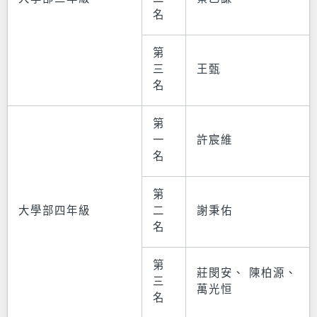
名
第
三
王甄
名
第
一
許宸維
名
第
大學部四年級
二
謝秉佑
名
第
莊閔安、 陳柏源、
三
萬光恒
名