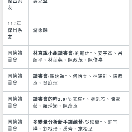
傑出系
壽克堅
友
112年
傑出系
游象麟
友
同儕讀
林直說小組讀書會
/劉翰廷*、姜宇杰、呂
書會
紹平、林堃莞、陳政茂、陳俊嘉
同儕讀
讀書會
/羅琇穎*、何怡萱、林銘軒、陳彥
書會
丞、吳庭瑄
同儕讀
讀書會的咩2.0
/吳庭瑄*、張凱芯、陳雪
書會
茹、羅琇穎、陳彥丞
同儕讀
多變量分析新手訓練營
/吳映璇*、莊宜
書會
樺、劉枻瑨、禹齊、施松呈