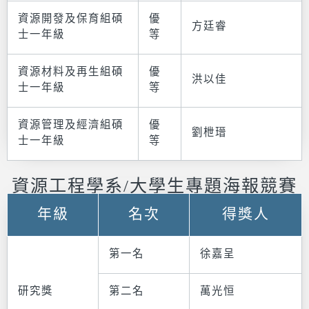
資源開發及保育組碩
優
方廷睿
士一年級
等
資源材料及再生組碩
優
洪以佳
士一年級
等
資源管理及經濟組碩
優
劉枻瑨
士一年級
等
資源工程學系/大學生專題海報競賽
年級
名次
得獎人
第一名
徐嘉呈
研究獎
第二名
萬光恒