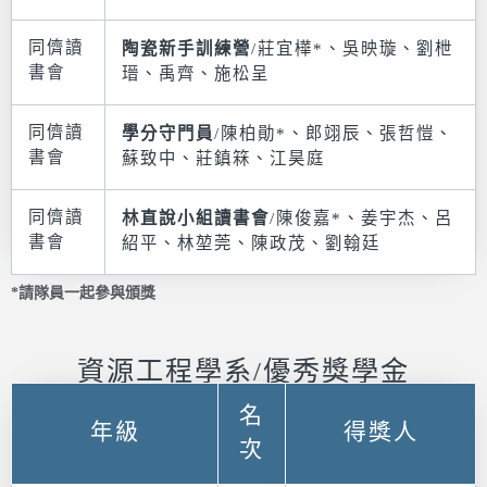
同儕讀
陶瓷新手訓練營
/莊宜樺*、吳映璇、劉枻
書會
瑨、禹齊、施松呈
同儕讀
學分守門員
/陳柏勛*、郎翊辰、張哲愷、
書會
蘇致中、莊鎮箖、江昊庭
同儕讀
林直說小組讀書會
/陳俊嘉*、姜宇杰、呂
書會
紹平、林堃莞、陳政茂、劉翰廷
*請隊員一起參與頒獎
資源工程學系/優秀獎學金
名
年級
得獎人
次