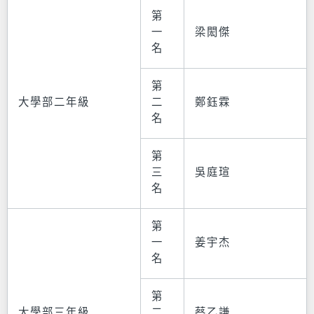
第
一
梁閎傑
名
第
大學部二年級
二
鄭鈺霖
名
第
三
吳庭瑄
名
第
一
姜宇杰
名
第
大學部三年級
二
蔡乙謙