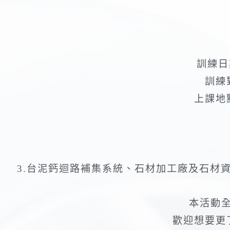
訓練日期
訓練
上課地
3.台泥鈣迴路補集系統、石材加工廠及石材
本活動
歡迎想要更