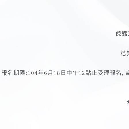
倪錦江
范美
報名期限:104年6月18日中午12點止受理