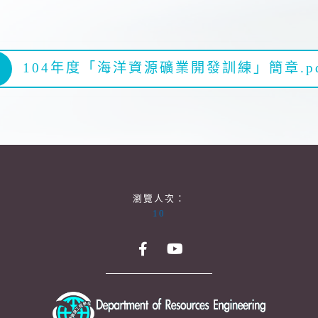
104年度「海洋資源礦業開發訓練」簡章.pd
瀏覽人次：
10