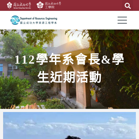
112學年系會長&學
生近期活動