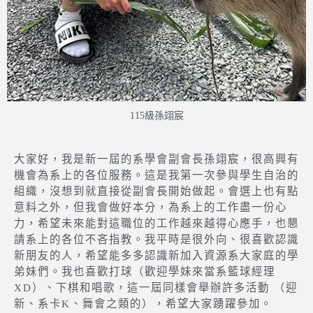
115級孫翊宸
大家好，我是新一屆的系學會副會長孫翊宸，很高興有
機會為系上的各位服務。這是我第一次參與學生自治的
組織，沒想到就直接從副會長開始做起。會選上也有點
意料之外，但我會做好本分，為系上的工作盡一份心
力，希望未來能對這職位的工作越來越得心應手，也懇
請系上的各位不吝指教。我平時是很外向、很喜歡認識
新朋友的人，希望能多多認識新加入資源系大家庭的學
弟妹們。我也喜歡打球（歡迎學妹來當系籃球經理
XD）、下棋和唱歌，這一屆同樣會舉辦許多活動 （迎
新、系卡K、舞會之類的），希望大家踴躍參加。