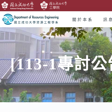
關於本系
訊
[113-1專討公