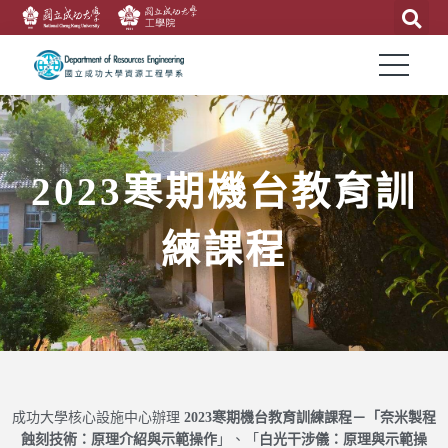
2023寒期機台教育訓
練課程
2023
寒期機台教育訓練課程－「
奈米製程
成功大學核心設施中心辦理
蝕刻技術：原理介紹與示範操作
白光干涉儀：原理與示範操
」、「