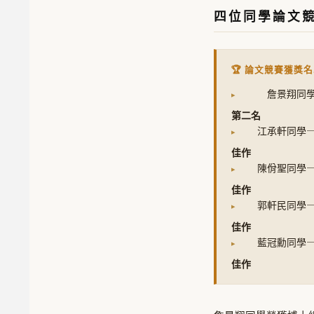
四位同學論文
🏆 論文競賽獲獎
詹景翔同
第二名
江承軒同學
佳作
陳佾聖同學
佳作
郭軒民同學
佳作
藍冠勳同學
佳作