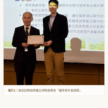
相片1｜
施岳廷教授榮獲台灣陶瓷學會「優秀青年會員獎」