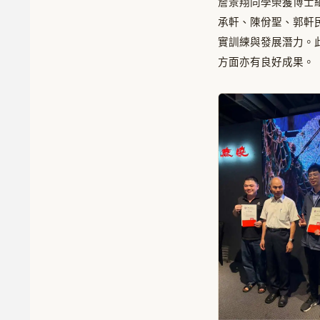
詹景翔同學榮獲博士
承軒、陳佾聖、郭軒
實訓練與發展潛力。
方面亦有良好成果。