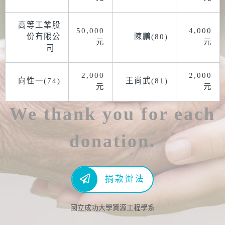
高等工業股
50,000
4,000
份有限公
陳鵬(80)
元
元
司
2,000
2,000
向性一(74)
王尚武(81)
元
元
We thank you for each
donation.
捐款辦法
國立成功大學資源工程學系