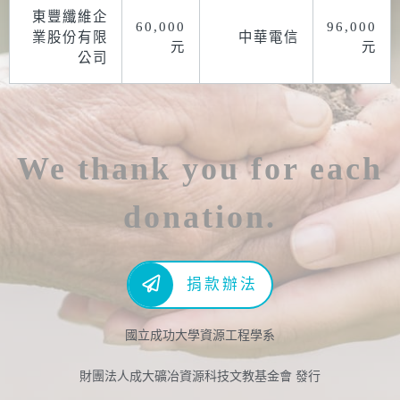
東豐纖維企
60,000
96,000
業股份有限
中華電信
元
元
公司
We thank you for each
donation.
捐款辦法
國立成功大學資源工程學系
財團法人成大礦冶資源科技文教基金會 發行