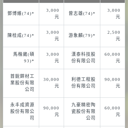
3,000
3,000
鄧博維(74)*
曾志雄(74)*
元
元
3,000
2,500
陳桂成(74)*
游象麟(79)*
元
元
馬楷崴(碩
3,000
漢泰科技股
60,000
93)*
元
份有限公司
元
首銳銲材工
30,000
利德工程股
90,000
業股份有限
元
份有限公司
元
公司
永丰成資源
九豪精密陶
90,000
60,000
股份有限公
瓷股份有限
元
元
司
公司