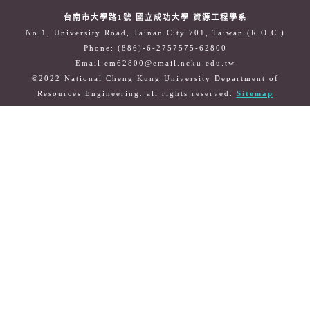
台南市大學路1號 國立成功大學 資源工程學系
No.1, University Road, Tainan City 701, Taiwan (R.O.C.)
Phone: (886)-6-2757575-62800
Email:em62800@email.ncku.edu.tw
©2022 National Cheng Kung University Department of
Resources Engineering. all rights reserved.
Sitemap