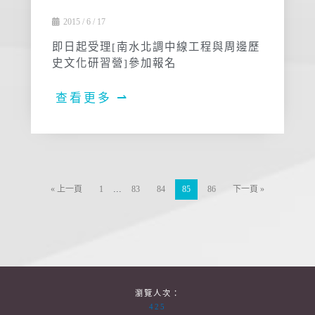
2015 / 6 / 17
即日起受理[南水北調中線工程與周邊歷
史文化研習營]參加報名
查看更多 ⇀
...
« 上一頁
1
83
84
85
86
下一頁 »
瀏覽人次：
425