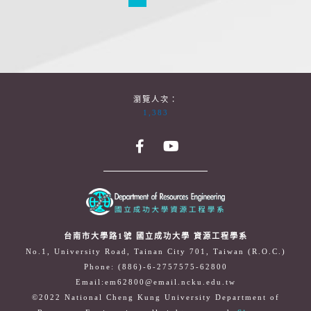
瀏覽人次：
1,383
台南市大學路1號 國立成功大學 資源工程學系
No.1, University Road, Tainan City 701, Taiwan (R.O.C.)
Phone: (886)-6-2757575-62800
Email:em62800@email.ncku.edu.tw
©2022 National Cheng Kung University Department of