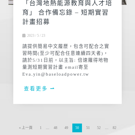
「台灣地熱能源教育與人才培
育」 合作備忘錄 – 短期實習
計畫招募
2023 / 5 / 23
請提供簡易中文履歷，包含可配合之實
習時間(至少可配合任意連續四天者)，
請於5/31日前，以主旨: 倍速羅得地物
量測短期實習計畫 email寄至
Eva.yin@baseloadpower.tw
查看更多 ⇀
...
...
« 上一頁
1
48
49
50
51
52
82