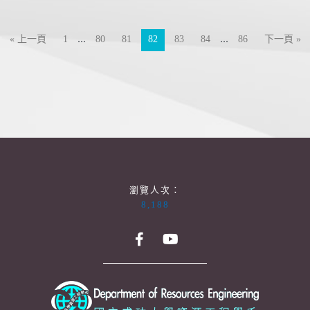
...
...
« 上一頁
1
80
81
82
83
84
86
下一頁 »
瀏覽人次：
8,188