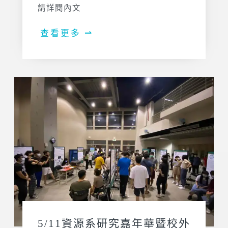
請詳閱內文
查看更多 ⇀
5/11資源系研究嘉年華暨校外