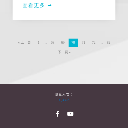
查看更多 ⇀
...
...
« 上一頁
1
68
69
70
71
72
82
下一頁 »
瀏覽人次：
1,442