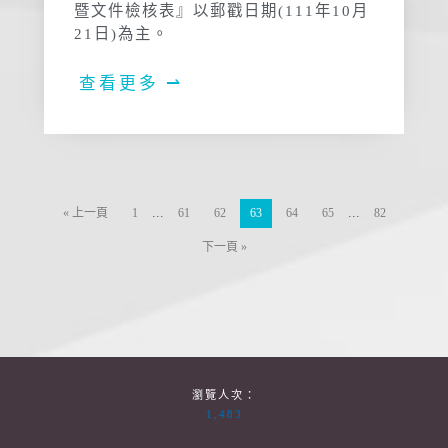
暨文件檢核表』以郵戳日期(111年10月
21日)為主。
查看更多 ⇀
...
...
« 上一頁
1
61
62
63
64
65
82
下一頁 »
瀏覽人次：
1,483