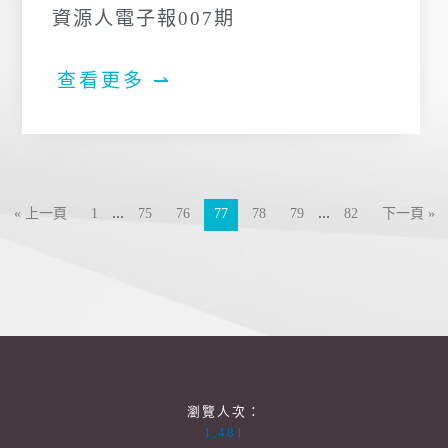
資源人電子報007期
查看更多 ⇀
...
...
« 上一頁
1
75
76
77
78
79
82
下一頁 »
瀏覽人次：
1,481