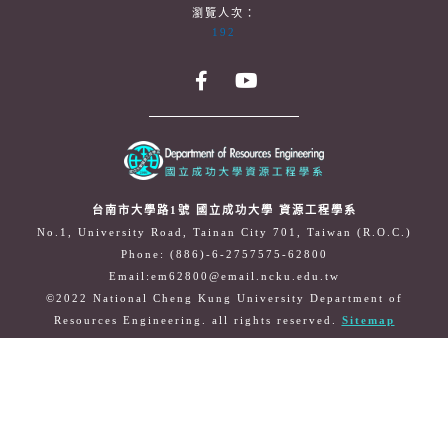
瀏覽人次：
192
台南市大學路1號 國立成功大學 資源工程學系
No.1, University Road, Tainan City 701, Taiwan (R.O.C.)
Phone: (886)-6-2757575-62800
Email:em62800@email.ncku.edu.tw
©2022 National Cheng Kung University Department of
Resources Engineering. all rights reserved.
Sitemap